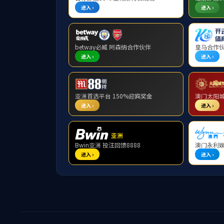
01
2025.0