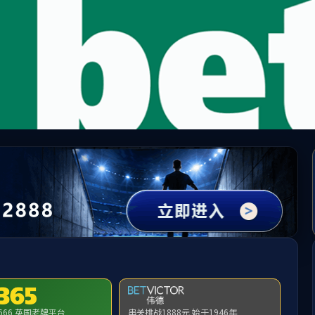
38cn太阳集团(古天乐代言)官方网站-Official 
走近
ok138cn太
阳集团古天
页
乐
资讯中心
业务领域
党团建设
生产
视频中心