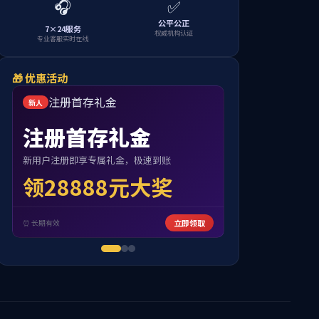
环二期）、隆兴大桥（下庄湖桥）施工现场机械轰