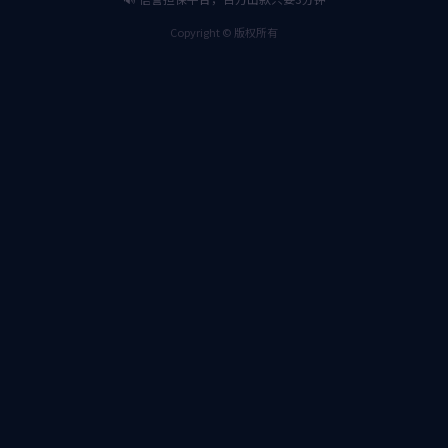
端午期间，隆兴大桥（北二环一期）施工现场呈现一派繁
响了建设的乐章。建设者们坚守岗位，...
5
了解更多
》
粽叶飘香迎端午，艾草摇曳寄安康。端午佳节将至，为弘
建集团有限公司与江西银行南昌红谷滩...