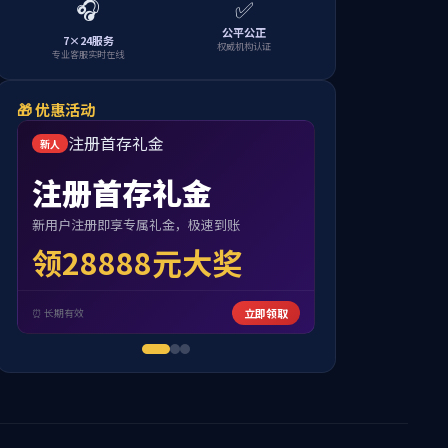
线教育实践活动实施方案》（洪群组字
导思想 高举中国特色社会主义伟大旗帜，全面
思想、邓小平理论、“三个代表”重要思想、科
八项规定为切入点，
庄市正定县工作生活的诸多细节。文章说，习
只是一个空谈家，而要把远大目标和务实工作
地的实干家。 文章摘编如下： 习近平同
工作，会给党的事业带
电视电话会议上的讲话