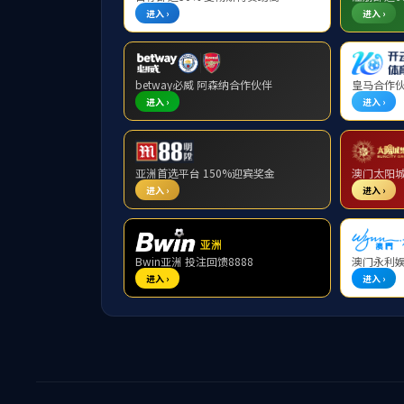
南昌城投集团党的群
07
根据中央、省委关于深入开
2014-03
〈2014〉4号）的精神，
贯彻落实党的十八大、十八届
学发展观为指导，以保持党
习近平要求干部既
07
人民网北京1月4日电河北
2014-03
近平在主政正定期间指出，
结合起来，既有老黄牛的品
志十分重视加强党的建设。他
习近平总书记在党的
07