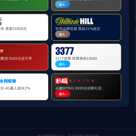
众路线 教育实践活动实施方案
展党的群众路线教育实践活动有关文件和《南昌市深入开展党的群众路
结合南昌城投集团（以下简称“集团”）实际，特制定本方案。 一、指
三中全会精神和习近平总书记系列讲话精神，以马克思列宁主义、毛泽东
的先进性和纯洁性为主线，以为民务实清廉为主要内容，以贯彻落实中央
有老黄牛品格又有千里马气势
日报近日刊发《习近平同志在正定》的文章，披露了习近平在河北石家
干部在工作作风上要适应新时期的要求，不能仅仅是一个老黄牛，也不能
格，又有千里马的气势，既是一个有胆有识的战略家，又是一个脚踏实
指出，要摆正党的建设和“四化”建设的关系。忽视党的建设和政治思想
群众路线教育实践活动 第一批总结暨第二批部署