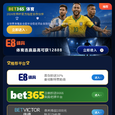
中国·ok138cn太阳集团(古天乐代言)官方网站-
首
Official Website
页
走
近
资
ok138cn
讯
业
太
中
务
党
首页
>
业务领域
>
城市建设
阳
心
领
团
纪
风险评估
城市建设
房产开发
投资融资
资产管理
集
域
建
检
招
跨越关键节点——北二环一期桩基施工圆满收官
团
设
监
标
企
日期：2025-05-01
古
察
采
业
联
近日，由城建公司负责劳务施工的
北二环一期
北接