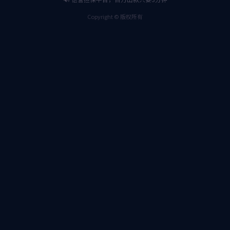
。在重点项目建设中，坚持科学决策、真抓实干，
。同时，完善考核评价体系，将民生实效、发展
我、功成必定有我”的境界，为中国式现代化南昌
资支付工作的相关情况，并就信息报送及舆情应对
次党委会议召开
次党委会议召开