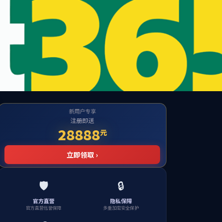
Website
0791-83983112/0791-83955307
纪检监察
招标采购
企业文化
联系我们
首页
>
资讯中心
>
基层动态