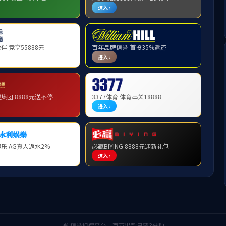
力守好平安途 ——南昌高速公司全力备战
日期：2026-04-30
出行安全、畅通、便捷，南昌高速公司坚持以党建
控三大重点，全力护航广大司乘美好出行。
“硬支撑”
出行集中、充电需求激增的痛点，公司提前部署服
已经投入使用，车主通过主流充电APP即可扫码充
有32台充电桩已开展全面检修，实行专人24小
行，为新能源车辆出行保驾护航。