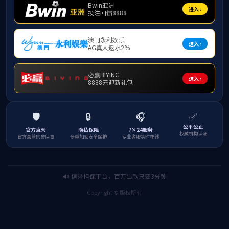
干劲十足。钻孔桩、主桥悬浇梁、钢箱梁架设均已完成
100%
，承台、墩身、梁体施工也接近尾声。隆兴大桥
（北二环一期）项目工作人员周团结表示：
“
全体建设者
正以
‘
决战决胜
’
的姿态冲刺最后阶段，力争早日实现全线
通车。
”
节日期间，施工安全尤为重要。为确保工程高效推
进，各项目部提前部署，科学制定施工计划，优化人员
配置，并采取错峰施工、轮班作业等方式抢抓工期。
隆兴大桥（北二环）项目是我市二环线的重要组成
部分，建成后将有效串联赣江新区、南昌经开区、南昌
县蒋巷镇等区域，大幅提升跨区域通行效率，对完善城
市路网、推动
“
北融
”
战略具有重要作用。